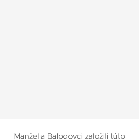
Manželia Balogovci založili túto