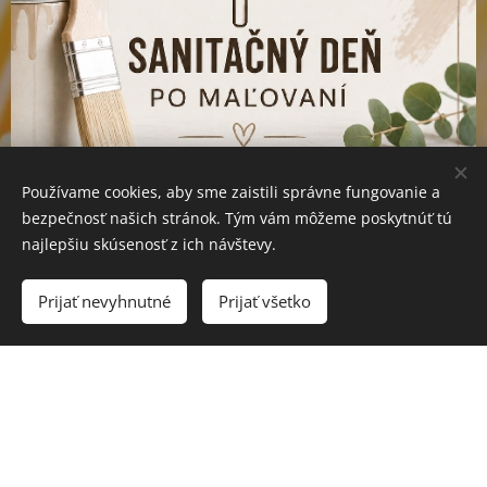
Používame cookies, aby sme zaistili správne fungovanie a
bezpečnosť našich stránok. Tým vám môžeme poskytnúť tú
najlepšiu skúsenosť z ich návštevy.
Prijať nevyhnutné
Prijať všetko